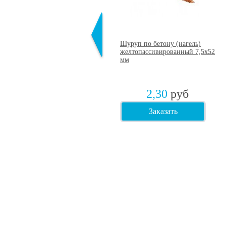
Профессиональная монтажная
Шуруп по бетону (нагель)
пена KINGFOAM 65 850 мл до
желтопассивированный 7,5х52
- 18 градусов
мм
312
руб
2,30
руб
Заказать
Заказать