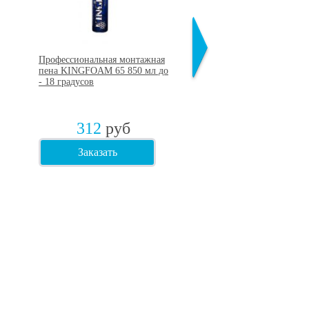
Профессиональная монтажная
Шуруп по бетону (нагель
пена KINGFOAM 65 850 мл до
желтопассивированный 7
- 18 градусов
мм
312
руб
2,30
руб
Заказать
Заказать