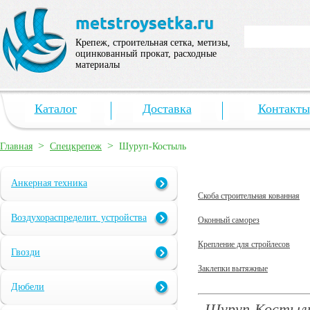
Крепеж, строительная сетка, метизы,
оцинкованный прокат, расходные
материалы
Каталог
Доставка
Контакты
>
>
Главная
Спецкрепеж
Шуруп-Костыль
Анкерная техника
Скоба строительная кованная
Воздухораспределит. устройства
Оконный саморез
Крепление для стройлесов
Гвозди
Заклепки вытяжные
Дюбели
Шуруп-Костыл