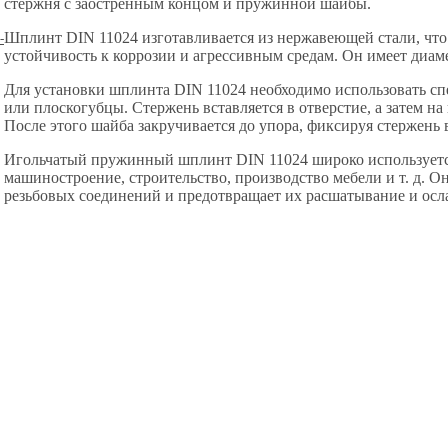
стержня с заостренным концом и пружинной шайбы.
Шплинт DIN 11024 изготавливается из нержавеющей стали, что
-
устойчивость к коррозии и агрессивным средам. Он имеет диамет
Для установки шплинта DIN 11024 необходимо использовать с
или плоскогубцы. Стержень вставляется в отверстие, а затем на
После этого шайба закручивается до упора, фиксируя стержень
Игольчатый пружинный шплинт DIN 11024 широко используется
машиностроение, строительство, производство мебели и т. д. 
резьбовых соединений и предотвращает их расшатывание и осл