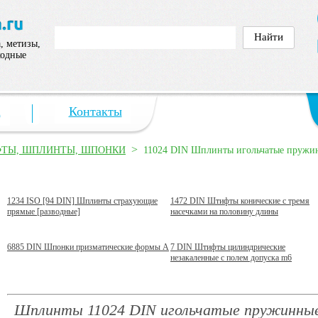
, метизы,
ходные
а
Контакты
>
ТЫ, ШПЛИНТЫ, ШПОНКИ
11024 DIN Шплинты игольчатые пружи
1234 ISO [94 DIN] Шплинты страхующие
1472 DIN Штифты конические с тремя
прямые [разводные]
насечками на половину длины
6885 DIN Шпонки призматические формы A
7 DIN Штифты цилиндрические
незакаленные с полем допуска m6
Шплинты 11024 DIN игольчатые пружинны