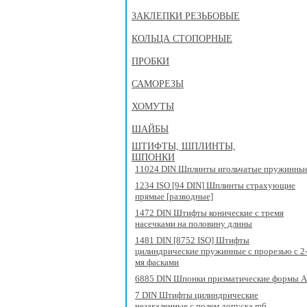
ЗАКЛЕПКИ РЕЗЬБОВЫЕ
КОЛЬЦА СТОПОРНЫЕ
ПРОБКИ
САМОРЕЗЫ
ХОМУТЫ
ШАЙБЫ
ШТИФТЫ, ШПЛИНТЫ,
ШПОНКИ
11024 DIN Шплинты игольчатые пружинны
1234 ISO [94 DIN] Шплинты страхующие
прямые [разводные]
1472 DIN Штифты конические с тремя
насечками на половину длины
1481 DIN [8752 ISO] Штифты
цилиндрические пружинные с прорезью с 2
мя фасками
6885 DIN Шпонки призматические формы A
7 DIN Штифты цилиндрические
незакаленные с полем допуска m6