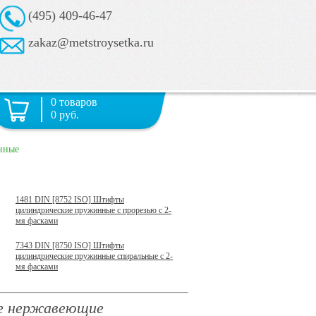
(495) 409-46-47
zakaz@metstroysetka.ru
0 товаров
0 руб.
нные
1481 DIN [8752 ISO] Штифты
цилиндрические пружинные с прорезью с 2-
мя фасками
7343 DIN [8750 ISO] Штифты
цилиндрические пружинные спиральные с 2-
мя фасками
е нержавеющие