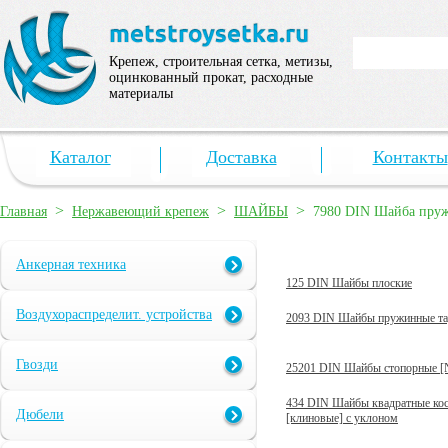
Крепеж, строительная сетка, метизы,
оцинкованный прокат, расходные
материалы
Каталог
Доставка
Контакты
>
>
>
Главная
Нержавеющий крепеж
ШАЙБЫ
7980 DIN Шайба пруж
Анкерная техника
125 DIN Шайбы плоские
Воздухораспределит. устройства
2093 DIN Шайбы пружинные та
Гвозди
25201 DIN Шайбы стопорные [
434 DIN Шайбы квадратные ко
Дюбели
[клиновые] с уклоном