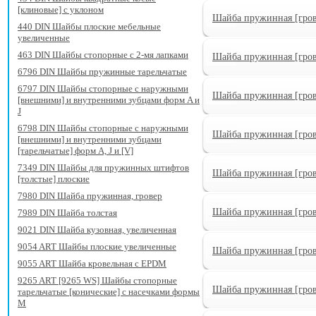
[клиновые] с уклоном
Шайба пружинная [гров
440 DIN Шайбы плоские мебельные
увеличенные
463 DIN Шайбы стопорные с 2-мя лапками
Шайба пружинная [гров
6796 DIN Шайбы пружинные тарельчатые
6797 DIN Шайбы стопорные с наружными
Шайба пружинная [гро
[внешними] и внутренними зубцами форм A и
J
6798 DIN Шайбы стопорные с наружными
Шайба пружинная [гро
[внешними] и внутренними зубцами
[тарельчатые] форм A, J и [V]
7349 DIN Шайбы для пружинных штифтов
Шайба пружинная [гро
[толстые] плоские
7980 DIN Шайба пружинная, гровер
Шайба пружинная [гро
7989 DIN Шайба толстая
9021 DIN Шайба кузовная, увеличенная
9054 ART Шайбы плоские увеличенные
Шайба пружинная [гро
9055 ART Шайба кровельная с EPDM
9265 ART [9265 WS] Шайбы стопорные
Шайба пружинная [гро
тарельчатые [конические] с насечками формы
M