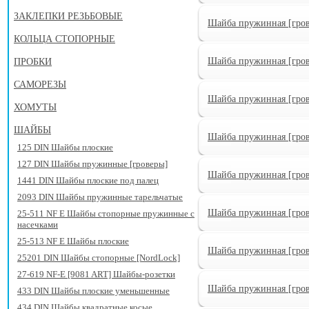
ЗАКЛЕПКИ РЕЗЬБОВЫЕ
Шайба пружинная [гров
КОЛЬЦА СТОПОРНЫЕ
Шайба пружинная [гров
ПРОБКИ
САМОРЕЗЫ
Шайба пружинная [гров
ХОМУТЫ
ШАЙБЫ
Шайба пружинная [гров
125 DIN Шайбы плоские
127 DIN Шайбы пружинные [гроверы]
Шайба пружинная [гров
1441 DIN Шайбы плоские под палец
2093 DIN Шайбы пружинные тарельчатые
Шайба пружинная [гров
25-511 NF E Шайбы стопорные пружинные с
насечками
25-513 NF E Шайбы плоские
Шайба пружинная [гров
25201 DIN Шайбы стопорные [NordLock]
27-619 NF-E [9081 ART] Шайбы-розетки
Шайба пружинная [гров
433 DIN Шайбы плоские уменьшенные
434 DIN Шайбы квадратные косые