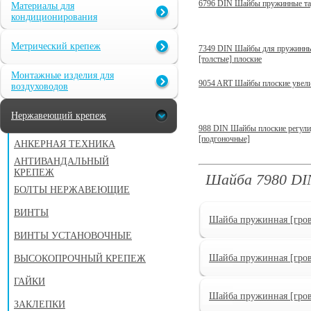
6796 DIN Шайбы пружинные та
Материалы для
кондиционирования
Метрический крепеж
7349 DIN Шайбы для пружинн
[толстые] плоские
Монтажные изделия для
9054 ART Шайбы плоские увел
воздуховодов
Нержавеющий крепеж
988 DIN Шайбы плоские регул
[подгоночные]
АНКЕРНАЯ ТЕХНИКА
АНТИВАНДАЛЬНЫЙ
КРЕПЕЖ
Шайба 7980 DI
БОЛТЫ НЕРЖАВЕЮЩИЕ
ВИНТЫ
Шайба пружинная [гров
ВИНТЫ УСТАНОВОЧНЫЕ
Шайба пружинная [гров
ВЫСОКОПРОЧНЫЙ КРЕПЕЖ
ГАЙКИ
Шайба пружинная [гров
ЗАКЛЕПКИ