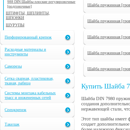
988 DIN Шайбы плоские регулировочные
Шайба пружинная [гро
[подгоночные]
ШТИФТЫ, ШПЛИНТЫ,
ШПОНКИ
Шайба пружинная [гро
ШУРУПЫ
Шайба пружинная [гро
Перфорированный крепеж
Расходные материалы и
Шайба пружинная [гро
инструменты
Саморезы
Шайба пружинная [гро
Сетка сварная, пластиковая,
тканая, рабица
Купить Шайба 7
Системы монтажа кабельных
трасс и инженерных сетей
Шайба DIN 7980 пружин
создания дополнительно
нержавеющей стали, что
Спецкрепеж
Этот тип шайбы имеет ф
создает дополнительное
Такелаж
более надежную фиксац