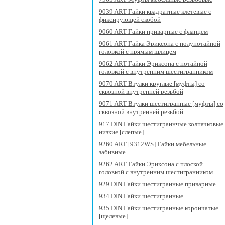
9039 ART Гайки квадратные клетевые с
фиксирующей скобой
9060 ART Гайки приварные с фланцем
9061 ART Гайка Эриксона с полупотайной
головкой c прямым шлицем
9062 ART Гайки Эриксона с потайной
головкой с внутренним шестигранником
9070 ART Втулки круглые [муфты] со
сквозной внутренней резьбой
9071 ART Втулки шестигранные [муфты] со
сквозной внутренней резьбой
917 DIN Гайки шестиграннчые колпачковые
низкие [слепые]
9260 ART [9312WS] Гайки мебельные
забивные
9262 ART Гайки Эриксона с плоской
головкой с внутренним шестигранником
929 DIN Гайки шестигранные приварные
934 DIN Гайки шестигранные
935 DIN Гайки шестигранные корончатые
[щелевые]