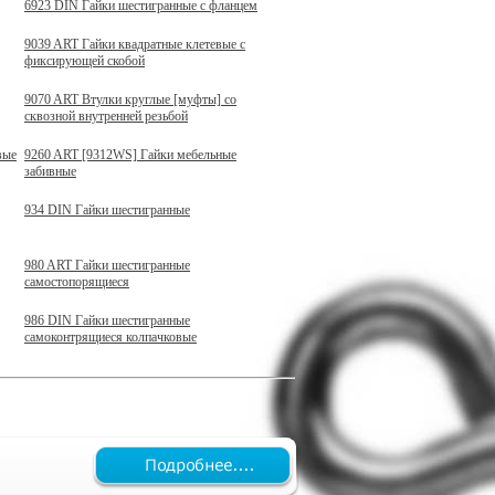
6923 DIN Гайки шестигранные с фланцем
9039 ART Гайки квадратные клетевые с
фиксирующей скобой
9070 ART Втулки круглые [муфты] со
сквозной внутренней резьбой
вые
9260 ART [9312WS] Гайки мебельные
забивные
934 DIN Гайки шестигранные
980 ART Гайки шестигранные
самостопорящиеся
986 DIN Гайки шестигранные
самоконтрящиеся колпачковые