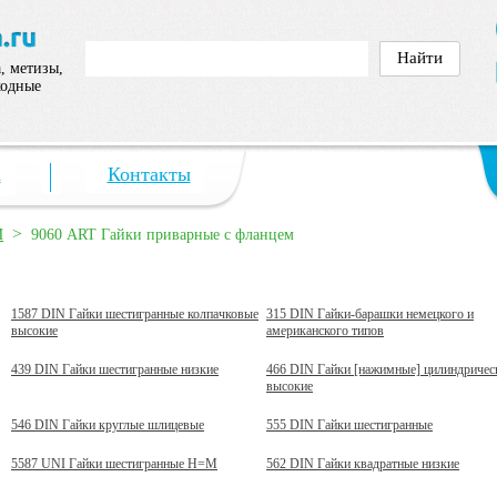
, метизы,
ходные
а
Контакты
>
И
9060 ART Гайки приварные с фланцем
1587 DIN Гайки шестигранные колпачковые
315 DIN Гайки-барашки немецкого и
высокие
американского типов
439 DIN Гайки шестигранные низкие
466 DIN Гайки [нажимные] цилиндричес
высокие
546 DIN Гайки круглые шлицевые
555 DIN Гайки шестигранные
5587 UNI Гайки шестигранные H=M
562 DIN Гайки квадратные низкие