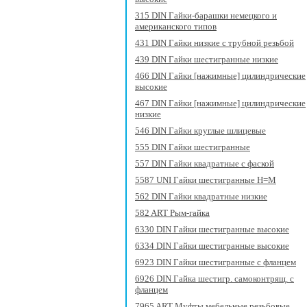
315 DIN Гайки-барашки немецкого и
американского типов
431 DIN Гайки низкие с трубной резьбой
439 DIN Гайки шестигранные низкие
466 DIN Гайки [нажимные] цилиндрические
высокие
467 DIN Гайки [нажимные] цилиндрические
низкие
546 DIN Гайки круглые шлицевые
555 DIN Гайки шестигранные
557 DIN Гайки квадратные с фаской
5587 UNI Гайки шестигранные H=M
562 DIN Гайки квадратные низкие
582 ART Рым-гайка
6330 DIN Гайки шестигранные высокие
6334 DIN Гайки шестигранные высокие
6923 DIN Гайки шестигранные с фланцем
6926 DIN Гайка шестигр. самоконтрящ. с
фланцем
7965 ART Муфты мебельные резьбовые