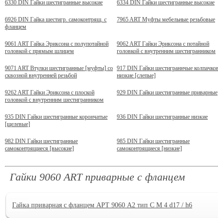
6330 DIN Гайки шестигранные высокие
6334 DIN Гайки шестигранные высокие
6926 DIN Гайка шестигр. самоконтрящ. с
7965 ART Муфты мебельные резьбовые
фланцем
9061 ART Гайка Эриксона с полупотайной
9062 ART Гайки Эриксона с потайной
головкой c прямым шлицем
головкой с внутренним шестигранником
9071 ART Втулки шестигранные [муфты] со
917 DIN Гайки шестиграннчые колпачко
сквозной внутренней резьбой
низкие [слепые]
9262 ART Гайки Эриксона с плоской
929 DIN Гайки шестигранные приварные
головкой с внутренним шестигранником
935 DIN Гайки шестигранные корончатые
936 DIN Гайки шестигранные низкие
[щелевые]
982 DIN Гайки шестигранные
985 DIN Гайки шестигранные
самоконтрящиеся [высокие]
самоконтрящиеся [низкие]
Гайки 9060 ART приварные с фланцем
Гайка приварная с фланцем АРТ 9060 А2 тип C M 4 d17 / h6