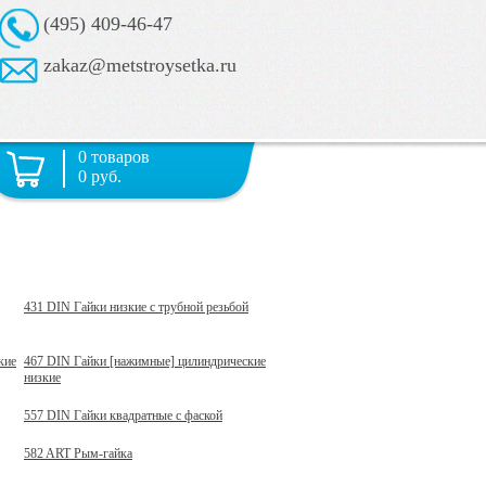
(495) 409-46-47
zakaz@metstroysetka.ru
0 товаров
0 руб.
431 DIN Гайки низкие с трубной резьбой
кие
467 DIN Гайки [нажимные] цилиндрические
низкие
557 DIN Гайки квадратные с фаской
582 ART Рым-гайка