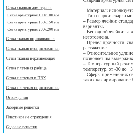
Сварная арматурная сет
Сетка сварная арматурная
– Материал: используетс
Сетка арматурная 100х100 мм
– Тип сварки: сварка м
– Размер ячейки: станд
Сетка арматурная 150х150 мм
варианты.
Сетка арматурная 200х200 мм
– Вес одной ячейки: зав
изготовлена.
Сетка тканая оцинкованная
– Предел прочности: св
растяжение.
Сетка тканая неоцинкованная
– Относительное удлине
позволяет им выдержива
Сетка тканая нержавеющая
– Температурный режим:
Сетка плетеная рабица
температур, от -30 до +
– Сферы применения: св
Сетка плетеная в ПВХ
таких как армирование 
Сетка плетеная оцинкованная
Ограждения
Заборные решетки
Пластиковые ограждения
Садовые решетки