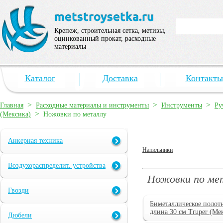
Крепеж, строительная сетка, метизы,
оцинкованный прокат, расходные
материалы
Каталог
Доставка
Контакты
>
>
>
Главная
Расходные материалы и инструменты
Инструменты
Ру
>
(Мексика)
Ножовки по металлу
Анкерная техника
Напильники
Воздухораспределит. устройства
Ножовки по мет
Гвозди
Биметаллическое полот
длина 30 см Truper (Ме
Дюбели