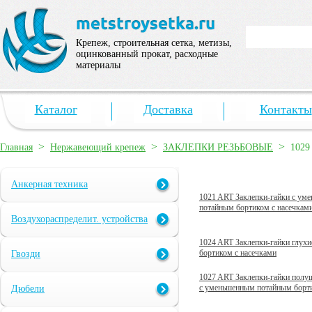
Крепеж, строительная сетка, метизы,
оцинкованный прокат, расходные
материалы
Каталог
Доставка
Контакты
>
>
>
Главная
Нержавеющий крепеж
ЗАКЛЕПКИ РЕЗЬБОВЫЕ
1029
Анкерная техника
1021 ART Заклепки-гайки с ум
потайным бортиком с насечкам
Воздухораспределит. устройства
1024 ART Заклепки-гайки глухи
бортиком с насечками
Гвозди
1027 ART Заклепки-гайки полу
с уменьшенным потайным борт
Дюбели