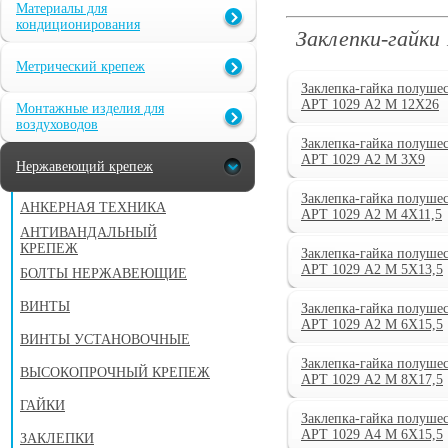
Материалы для
кондиционирования
Заклепки-гайки
Метрический крепеж
Заклепка-гайка полуше
АРТ 1029 А2 M 12X26
Монтажные изделия для
воздуховодов
Заклепка-гайка полуше
АРТ 1029 А2 M 3X9
Нержавеющий крепеж
Заклепка-гайка полуше
АНКЕРНАЯ ТЕХНИКА
АРТ 1029 А2 M 4X11,5
АНТИВАНДАЛЬНЫЙ
КРЕПЕЖ
Заклепка-гайка полуше
АРТ 1029 А2 M 5X13,5
БОЛТЫ НЕРЖАВЕЮЩИЕ
ВИНТЫ
Заклепка-гайка полуше
АРТ 1029 А2 M 6X15,5
ВИНТЫ УСТАНОВОЧНЫЕ
Заклепка-гайка полуше
ВЫСОКОПРОЧНЫЙ КРЕПЕЖ
АРТ 1029 А2 M 8X17,5
ГАЙКИ
Заклепка-гайка полуше
АРТ 1029 А4 M 6X15,5
ЗАКЛЕПКИ