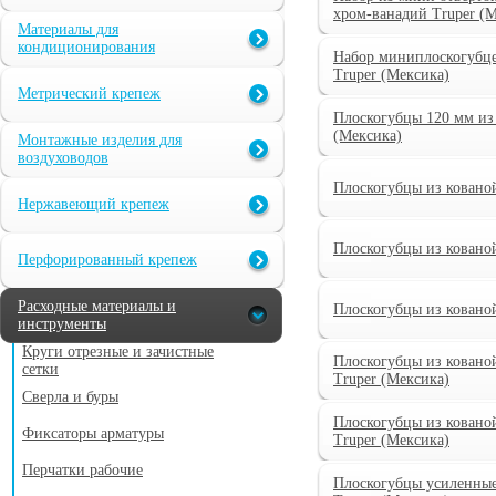
хром-ванадий Truper (
Материалы для
кондиционирования
Набор миниплоскогубце
Truper (Мексика)
Метрический крепеж
Плоскогубцы 120 мм из 
(Мексика)
Монтажные изделия для
воздуховодов
Плоскогубцы из кованой
Нержавеющий крепеж
Плоскогубцы из кованой
Перфорированный крепеж
Расходные материалы и
Плоскогубцы из кованой
инструменты
Круги отрезные и зачистные
Плоскогубцы из ковано
сетки
Truper (Мексика)
Сверла и буры
Плоскогубцы из ковано
Фиксаторы арматуры
Truper (Мексика)
Перчатки рабочие
Плоскогубцы усиленные