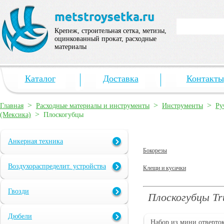
Крепеж, строительная сетка, метизы,
оцинкованный прокат, расходные
материалы
Каталог
Доставка
Контакты
>
>
>
Главная
Расходные материалы и инструменты
Инструменты
Ру
>
(Мексика)
Плоскогубцы
Анкерная техника
Бокорезы
Воздухораспределит. устройства
Клещи и кусачки
Гвозди
Плоскогубцы Tr
Дюбели
Набор из мини отверто