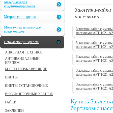
Материалы для
кондиционирования
Заклепки-гайки
насечками
Метрический крепеж
Монтажные изделия для
Заклепка-гайка с умен
воздуховодов
насечками АРТ 1021 А2
Нержавеющий крепеж
Заклепка-гайка с умен
насечками АРТ 1021 А
АНКЕРНАЯ ТЕХНИКА
Заклепка-гайка с умен
АНТИВАНДАЛЬНЫЙ
насечками АРТ 1021 А
КРЕПЕЖ
БОЛТЫ НЕРЖАВЕЮЩИЕ
Заклепка-гайка с умен
насечками АРТ 1021 А2
ВИНТЫ
Заклепка-гайка с умен
ВИНТЫ УСТАНОВОЧНЫЕ
насечками АРТ 1021 А
ВЫСОКОПРОЧНЫЙ КРЕПЕЖ
Купить Заклепк
ГАЙКИ
бортиком с нас
ЗАКЛЕПКИ