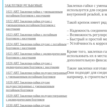
Заклепки-гайки с умен
ЗАКЛЕПКИ РЕЗЬБОВЫЕ
используется для соеди
1021 ART Заклепки-гайки с уменьшенным
внутренней резьбой, в 
потайным бортиком с насечками
1022 ART Заклепки-гайки глухие с
Такой крепеж имеет ряд
уменьшенным потайным бортиком с
насечками
– Надежность соединени
– Возможность регулир
1023 ART Заклепки-гайки с потайным
бортиком с насечками
– Быстрый и простой м
– Устойчивость к корро
1024 ART Заклепки-гайки глухие с потайным
бортиком с насечками
Кроме того, заклепки-г
1025 ART Заклепки-гайки с цилиндрическим
использовать их в мест
бортиком с насечками
дополнительную фиксац
1026 ART Заклепки-гайки глухие с
цилиндрическим бортиком с насечками
Такие заклепки изготав
Они подходят для соеди
1027 ART Заклепки-гайки полушестигранные
например, в строительс
с уменьшенным потайным бортиком
1028 ART Заклепки-гайки глухие
полушестигранные с уменьшенным
потайным бортиком
1029 ART Заклепки-гайки полушестигранные
с цилиндрическим бортиком
1030 ART Заклепки-гайки глухие