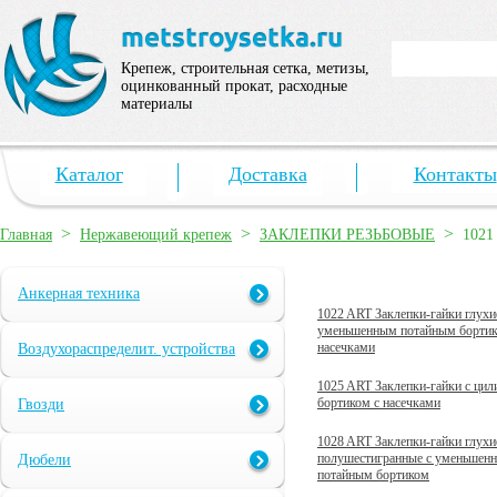
Крепеж, строительная сетка, метизы,
оцинкованный прокат, расходные
материалы
Каталог
Доставка
Контакты
>
>
>
Главная
Нержавеющий крепеж
ЗАКЛЕПКИ РЕЗЬБОВЫЕ
1021
Анкерная техника
1022 ART Заклепки-гайки глухи
уменьшенным потайным бортик
насечками
Воздухораспределит. устройства
1025 ART Заклепки-гайки с ци
бортиком с насечками
Гвозди
1028 ART Заклепки-гайки глухи
полушестигранные с уменьшен
Дюбели
потайным бортиком