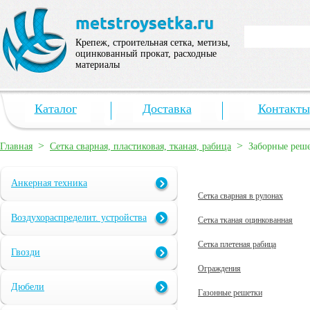
Крепеж, строительная сетка, метизы,
оцинкованный прокат, расходные
материалы
Каталог
Доставка
Контакты
>
>
Главная
Сетка сварная, пластиковая, тканая, рабица
Заборные реш
Анкерная техника
Сетка сварная в рулонах
Воздухораспределит. устройства
Сетка тканая оцинкованная
Сетка плетеная рабица
Гвозди
Ограждения
Дюбели
Газонные решетки