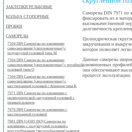
скругленной го
ЗАКЛЕПКИ РЕЗЬБОВЫЕ
Саморезы DIN 7971 по 
КОЛЬЦА СТОПОРНЫЕ
фиксировать их в матер
высококачественной нер
ПРОБКИ
долговечность креплени
САМОРЕЗЫ
Цилиндрическая скругле
7504 DIN Саморезы по алюминию
закручивания и выкручи
самосверлящие [сверлоконечные] с
которое позволяет легк
полукруглой головкой типа M
Данные саморезы широко
7504 DIN Саморезы по алюминию
алюминиевых профилей 
самосверлящие [сверлоконечные] с потайной
головкой типа O
они обеспечивают высок
процессе эксплуатации.
7504 DIN Саморезы по алюминию
самосверлящие [сверлоконечные] с
шестигранной головкой с фланцем типа K
7971 DIN Саморезы по алюминию с
цилиндрической скругленной головкой с
прямым шлицем
7976 DIN Саморезы по алюминию с
шестигранной головкой
7981 DIN [14585 ISO] Саморезы по
алюминию с полукруглой головкой с
крестообразным [звездообразным] шлицем