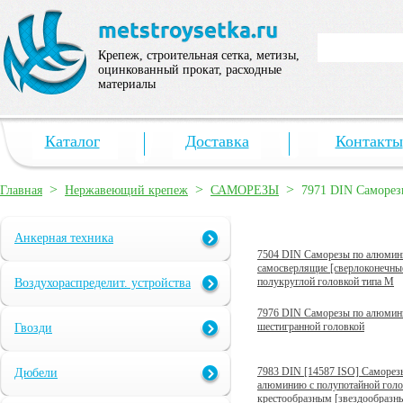
Крепеж, строительная сетка, метизы,
оцинкованный прокат, расходные
материалы
Каталог
Доставка
Контакты
>
>
>
Главная
Нержавеющий крепеж
САМОРЕЗЫ
7971 DIN Саморез
Анкерная техника
7504 DIN Саморезы по алюми
самосверлящие [сверлоконечные
полукруглой головкой типа M
Воздухораспределит. устройства
7976 DIN Саморезы по алюмин
шестигранной головкой
Гвозди
7983 DIN [14587 ISO] Саморез
Дюбели
алюминию с полупотайной голо
крестообразным [звездообраз