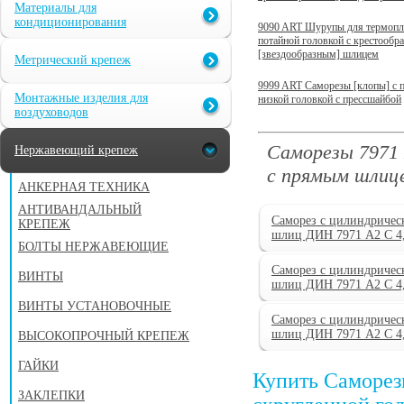
Материалы для
кондиционирования
9090 ART Шурупы для термопл
потайной головкой с крестообр
[звездообразным] шлицем
Метрический крепеж
9999 ART Саморезы [клопы] с 
Монтажные изделия для
низкой головкой с прессшайбой
воздуховодов
Саморезы 7971 
Нержавеющий крепеж
с прямым шлиц
АНКЕРНАЯ ТЕХНИКА
АНТИВАНДАЛЬНЫЙ
Саморез с цилиндричес
КРЕПЕЖ
шлиц ДИН 7971 А2 C 4
БОЛТЫ НЕРЖАВЕЮЩИЕ
Саморез с цилиндричес
ВИНТЫ
шлиц ДИН 7971 А2 C 4
ВИНТЫ УСТАНОВОЧНЫЕ
Саморез с цилиндричес
шлиц ДИН 7971 А2 C 4
ВЫСОКОПРОЧНЫЙ КРЕПЕЖ
ГАЙКИ
Купить Саморез
ЗАКЛЕПКИ