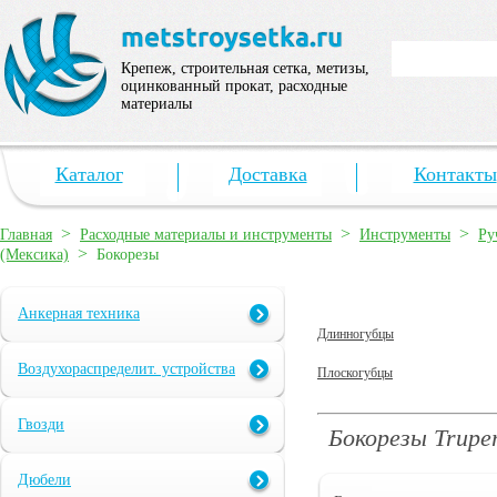
Крепеж, строительная сетка, метизы,
оцинкованный прокат, расходные
материалы
Каталог
Доставка
Контакты
>
>
>
Главная
Расходные материалы и инструменты
Инструменты
Ру
>
(Мексика)
Бокорезы
Анкерная техника
Длинногубцы
Воздухораспределит. устройства
Плоскогубцы
Гвозди
Бокорезы Trupe
Дюбели