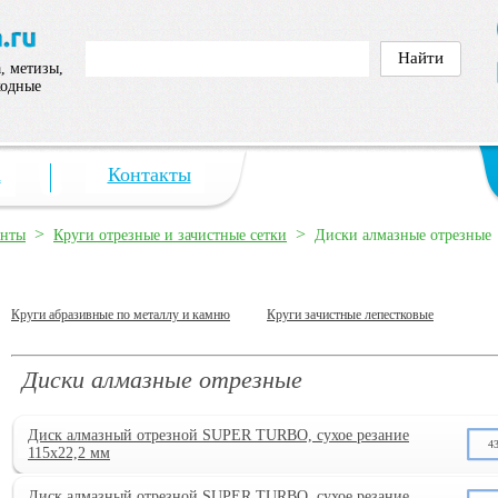
, метизы,
ходные
а
Контакты
>
>
енты
Круги отрезные и зачистные сетки
Диски алмазные отрезные
Круги абразивные по металлу и камню
Круги зачистные лепестковые
Диски алмазные отрезные
Диск алмазный отрезной SUPER TURBO, сухое резание
4
115х22,2 мм
Диск алмазный отрезной SUPER TURBO, сухое резание