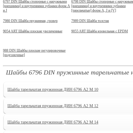
6797 DIN Шайбы стопорные с наружными
6798 DIN Шайбы стопорные с наружны
[внешними] и внутренними зубцами форм A
[внешними] и внутренними зубцами
и J
[тарельчатые] форм A, J и [V]
7980 DIN Шайба пружинная, гровер
7989 DIN Шайба толстая
9054 ART Шайбы плоские увеличенные
9055 ART Шайба кровельная с EPDM
988 DIN Шайбы плоские регулировочные
[подгоночные]
Шайбы 6796 DIN пружинные тарельчатые 
Шайба тарельчатая пружинная ДИН 6796 А2 M 10
Шайба тарельчатая пружинная ДИН 6796 А2 M 12
Шайба тарельчатая пружинная ДИН 6796 А2 M 14