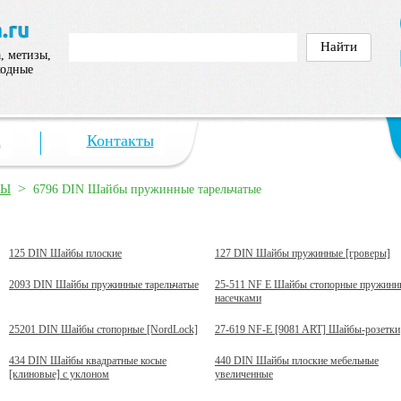
, метизы,
ходные
а
Контакты
>
БЫ
6796 DIN Шайбы пружинные тарельчатые
125 DIN Шайбы плоские
127 DIN Шайбы пружинные [гроверы]
2093 DIN Шайбы пружинные тарельчатые
25-511 NF E Шайбы стопорные пружинн
насечками
25201 DIN Шайбы стопорные [NordLock]
27-619 NF-E [9081 ART] Шайбы-розетки
434 DIN Шайбы квадратные косые
440 DIN Шайбы плоские мебельные
[клиновые] с уклоном
увеличенные