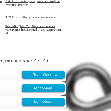
ми
7349 DIN Шайбы для пружинных штифтов
[толстые] плоские
9021 DIN Шайба кузовная, увеличенная
9265 ART [9265 WS] Шайбы стопорные
тарельчатые [конические] с насечками формы
M
нержавеющие А2, А4