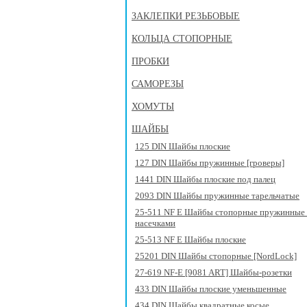
ЗАКЛЕПКИ РЕЗЬБОВЫЕ
КОЛЬЦА СТОПОРНЫЕ
ПРОБКИ
САМОРЕЗЫ
ХОМУТЫ
ШАЙБЫ
125 DIN Шайбы плоские
127 DIN Шайбы пружинные [гроверы]
1441 DIN Шайбы плоские под палец
2093 DIN Шайбы пружинные тарельчатые
25-511 NF E Шайбы стопорные пружинные 
насечками
25-513 NF E Шайбы плоские
25201 DIN Шайбы стопорные [NordLock]
27-619 NF-E [9081 ART] Шайбы-розетки
433 DIN Шайбы плоские уменьшенные
434 DIN Шайбы квадратные косые