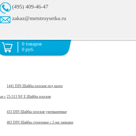
(495) 409-46-47
zakaz@metstroysetka.ru
0 товаров
0 руб.
1441 DIN Шайбы плоские под палец
ые с
25-513 NF E Шайбы плоские
433 DIN Шайбы плоские уменьшенные
463 DIN Шайбы стопорные с 2-мя лапками