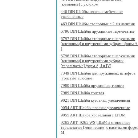
[клиновые] с уклоном
440 DIN Шайбы плоские мебельные
увеличенные
463 DIN Шайбы стопорные с 2-мя лапками
6796 DIN Шайбы пружинные тарельчатые
6797 DIN Шайбы стопорные с наружными
[внешними] и внутренними зубцами форм A
J
6798 DIN Шайбы стопорные с наружными
[внешними] и внутренними зубцами
[тарельчатые] форм A, J и [V]
7349 DIN Шайбы для пружинных штифтов
[толстые] плоские
7980 DIN Шайба пружинная, гровер
7989 DIN Шайба толстая
9021 DIN Шайба кузовная, увеличенная
9054 ART Шайбы плоские увеличенные
9055 ART Шайба кровельная с EPDM
9265 ART [9265 WS] Шайбы стопорные
тарельчатые [конические] с насечками фор
M