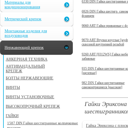
6330 DIN Гайки шестигранные 
Материалы для
кондиционирования
6926 DIN Гайка шестигр. самок
фланцем
Метрический крепеж
9060 ART Гайки приварные с ф
Монтажные изделия для
воздуховодов
9070 ART Втулки круглые [муф
сквозной внутренней резьбой
Нержавеющий крепеж
9260 ART [9312WS] Гайки меб
забивные
АНКЕРНАЯ ТЕХНИКА
АНТИВАНДАЛЬНЫЙ
935 DIN Гайки шестигранные к
КРЕПЕЖ
[щелевые]
БОЛТЫ НЕРЖАВЕЮЩИЕ
982 DIN Гайки шестигранные
самоконтрящиеся [высокие]
ВИНТЫ
ВИНТЫ УСТАНОВОЧНЫЕ
Гайки Эриксона
ВЫСОКОПРОЧНЫЙ КРЕПЕЖ
шестиграннико
ГАЙКИ
1587 DIN Гайки шестигранные колпачковые
Гайка Эриксона с плоск
высокие