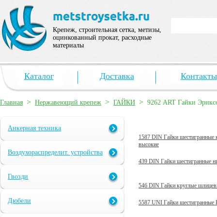
Крепеж, строительная сетка, метизы,
оцинкованный прокат, расходные
материалы
Каталог
Доставка
Контакты
>
>
>
Главная
Нержавеющий крепеж
ГАЙКИ
9262 ART Гайки Эриксо
Анкерная техника
1587 DIN Гайки шестигранные 
высокие
Воздухораспределит. устройства
439 DIN Гайки шестигранные н
Гвозди
546 DIN Гайки круглые шлице
Дюбели
5587 UNI Гайки шестигранные