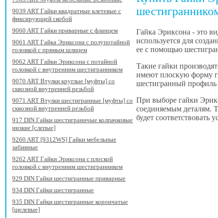
шестиграннико
9039 ART Гайки квадратные клетевые с
фиксирующей скобой
9060 ART Гайки приварные с фланцем
Гайка Эриксона - это в
используется для созда
9061 ART Гайка Эриксона с полупотайной
ее с помощью шестигра
головкой c прямым шлицем
9062 ART Гайки Эриксона с потайной
Такие гайки производят
головкой с внутренним шестигранником
имеют плоскую форму го
9070 ART Втулки круглые [муфты] со
шестигранный профиль п
сквозной внутренней резьбой
При выборе гайки Эрикс
9071 ART Втулки шестигранные [муфты] со
соединяемым деталям. Т
сквозной внутренней резьбой
будет соответствовать 
917 DIN Гайки шестиграннчые колпачковые
низкие [слепые]
9260 ART [9312WS] Гайки мебельные
забивные
9262 ART Гайки Эриксона с плоской
головкой с внутренним шестигранником
929 DIN Гайки шестигранные приварные
934 DIN Гайки шестигранные
935 DIN Гайки шестигранные корончатые
[щелевые]