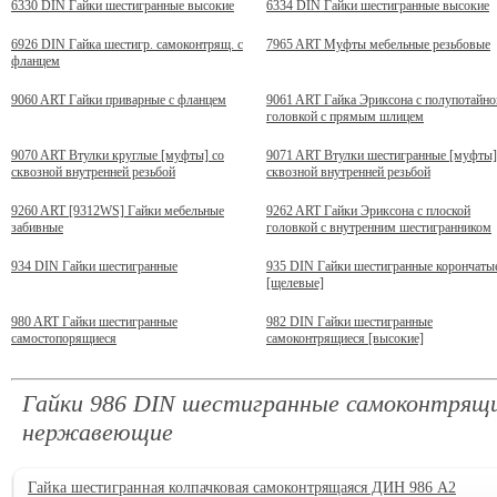
6330 DIN Гайки шестигранные высокие
6334 DIN Гайки шестигранные высокие
6926 DIN Гайка шестигр. самоконтрящ. с
7965 ART Муфты мебельные резьбовые
фланцем
9060 ART Гайки приварные с фланцем
9061 ART Гайка Эриксона с полупотайно
головкой c прямым шлицем
9070 ART Втулки круглые [муфты] со
9071 ART Втулки шестигранные [муфты]
сквозной внутренней резьбой
сквозной внутренней резьбой
9260 ART [9312WS] Гайки мебельные
9262 ART Гайки Эриксона с плоской
забивные
головкой с внутренним шестигранником
934 DIN Гайки шестигранные
935 DIN Гайки шестигранные корончаты
[щелевые]
980 ART Гайки шестигранные
982 DIN Гайки шестигранные
самостопорящиеся
самоконтрящиеся [высокие]
Гайки 986 DIN шестигранные самоконтрящи
нержавеющие
Гайка шестигранная колпачковая самоконтрящаяся ДИН 986 А2