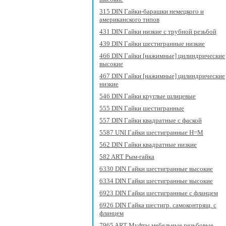
315 DIN Гайки-барашки немецкого и
американского типов
431 DIN Гайки низкие с трубной резьбой
439 DIN Гайки шестигранные низкие
466 DIN Гайки [нажимные] цилиндрические
высокие
467 DIN Гайки [нажимные] цилиндрические
низкие
546 DIN Гайки круглые шлицевые
555 DIN Гайки шестигранные
557 DIN Гайки квадратные с фаской
5587 UNI Гайки шестигранные H=M
562 DIN Гайки квадратные низкие
582 ART Рым-гайка
6330 DIN Гайки шестигранные высокие
6334 DIN Гайки шестигранные высокие
6923 DIN Гайки шестигранные с фланцем
6926 DIN Гайка шестигр. самоконтрящ. с
фланцем
7965 ART Муфты мебельные резьбовые