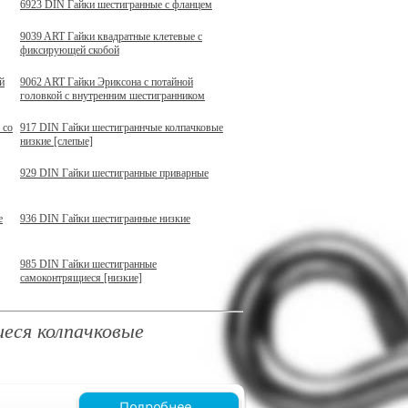
6923 DIN Гайки шестигранные с фланцем
9039 ART Гайки квадратные клетевые с
фиксирующей скобой
й
9062 ART Гайки Эриксона с потайной
головкой с внутренним шестигранником
 со
917 DIN Гайки шестиграннчые колпачковые
низкие [слепые]
929 DIN Гайки шестигранные приварные
е
936 DIN Гайки шестигранные низкие
985 DIN Гайки шестигранные
самоконтрящиеся [низкие]
еся колпачковые