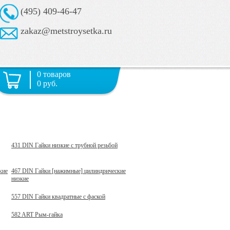
(495) 409-46-47
zakaz@metstroysetka.ru
0 товаров
0 руб.
431 DIN Гайки низкие с трубной резьбой
кие
467 DIN Гайки [нажимные] цилиндрические
низкие
557 DIN Гайки квадратные с фаской
582 ART Рым-гайка