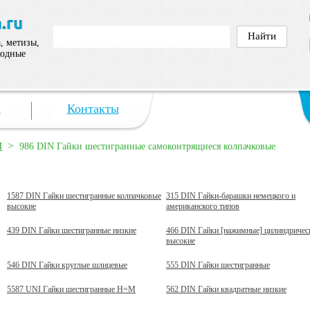
, метизы,
ходные
а
Контакты
>
И
986 DIN Гайки шестигранные самоконтрящиеся колпачковые
1587 DIN Гайки шестигранные колпачковые
315 DIN Гайки-барашки немецкого и
высокие
американского типов
439 DIN Гайки шестигранные низкие
466 DIN Гайки [нажимные] цилиндричес
высокие
546 DIN Гайки круглые шлицевые
555 DIN Гайки шестигранные
5587 UNI Гайки шестигранные H=M
562 DIN Гайки квадратные низкие