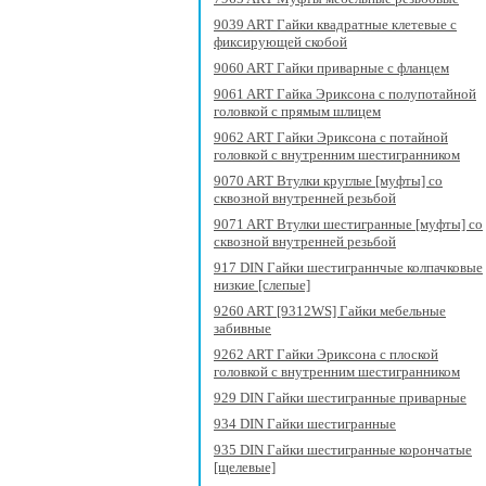
9039 ART Гайки квадратные клетевые с
фиксирующей скобой
9060 ART Гайки приварные с фланцем
9061 ART Гайка Эриксона с полупотайной
головкой c прямым шлицем
9062 ART Гайки Эриксона с потайной
головкой с внутренним шестигранником
9070 ART Втулки круглые [муфты] со
сквозной внутренней резьбой
9071 ART Втулки шестигранные [муфты] со
сквозной внутренней резьбой
917 DIN Гайки шестиграннчые колпачковые
низкие [слепые]
9260 ART [9312WS] Гайки мебельные
забивные
9262 ART Гайки Эриксона с плоской
головкой с внутренним шестигранником
929 DIN Гайки шестигранные приварные
934 DIN Гайки шестигранные
935 DIN Гайки шестигранные корончатые
[щелевые]