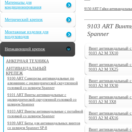
Материалы для
кондиционирования
9150 ART Гайки антивандальны
Метрический крепеж
9103 ART Винты
Монтажные изделия для
Spanner
воздуховодов
Винт антивандальный с
Нержавеющий крепеж
9103 А2 M 3X10
АНКЕРНАЯ ТЕХНИКА
Винт антивандальный с
АНТИВАНДАЛЬНЫЙ
9103 А2 M 3X25
КРЕПЕЖ
9100 ART Саморезы антивандальные по
Винт антивандальный с
алюминию с цилиндрической скругленной
9103 А2 M 3X30
головкой со шлицем Spanner
9101 ART Винты антивандальные с
Винт антивандальный с
цилиндрической скругленной головкой со
9103 А2 M 3X8
шлицем Spanner
9103 ART Винты антивандальные с потайной
Винт антивандальный с
головкой со шлицем Spanner
9103 А2 M 4X16
9109 ART Биты для антивандальных винтов
со шлицем Spanner SP-8
Винт антивандальный с