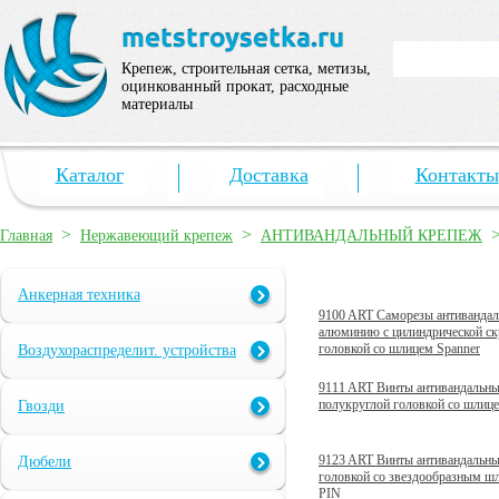
Крепеж, строительная сетка, метизы,
оцинкованный прокат, расходные
материалы
Каталог
Доставка
Контакты
>
>
Главная
Нержавеющий крепеж
АНТИВАНДАЛЬНЫЙ КРЕПЕЖ
Анкерная техника
9100 ART Саморезы антивандал
алюминию с цилиндрической ск
головкой со шлицем Spanner
Воздухораспределит. устройства
9111 ART Винты антивандальны
полукруглой головкой со шли
Гвозди
9123 ART Винты антивандальны
Дюбели
головкой со звездообразным ш
PIN