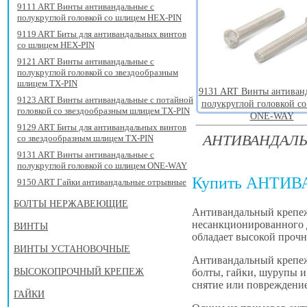
9111 ART Винты антивандальные с
полукруглой головкой со шлицем HEX-PIN
9119 ART Биты для антивандальных винтов
со шлицем HEX-PIN
9121 ART Винты антивандальные с
полукруглой головкой со звездообразным
шлицем TX-PIN
9131 ART Винты антиван
9123 ART Винты антивандальные с потайной
полукруглой головкой с
головкой со звездообразным шлицем TX-PIN
ONE-WAY
9129 ART Биты для антивандальных винтов
АНТИВАНДАЛ
со звездообразным шлицем TX-PIN
9131 ART Винты антивандальные с
полукруглой головкой со шлицем ONE-WAY
Купить АНТИ
9150 ART Гайки антивандальные отрывные
БОЛТЫ НЕРЖАВЕЮЩИЕ
Антивандальный крепеж
несанкционированного д
ВИНТЫ
обладает высокой прочн
ВИНТЫ УСТАНОВОЧНЫЕ
Антивандальный крепеж
болты, гайки, шурупы и
ВЫСОКОПРОЧНЫЙ КРЕПЕЖ
снятие или повреждение
ГАЙКИ