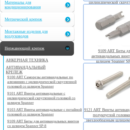
Материалы для
цилиндрической скруг
кондиционирования
головкой со шлицем S
Метрический крепеж
Монтажные изделия для
воздуховодов
Нержавеющий крепеж
9109 ART Биты д
антивандальных винт
АНКЕРНАЯ ТЕХНИКА
шлицем Spanner S
АНТИВАНДАЛЬНЫЙ
КРЕПЕЖ
9100 ART Саморезы антивандальные по
алюминию с цилиндрической скругленной
головкой со шлицем Spanner
9101 ART Винты антивандальные с
цилиндрической скругленной головкой со
шлицем Spanner
9103 ART Винты антивандальные с потайной
9121 ART Винты антиван
головкой со шлицем Spanner
полукруглой головко
звездообразным шлицем
9109 ART Биты для антивандальных винтов
со шлицем Spanner SP-8