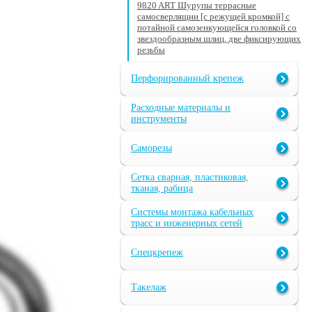
9820 ART Шурупы террасные
самосверлящии [с режущей кромкой] с
потайной самозенкующейся головкой со
звездообразным шлиц, две фиксирующих
резьбы
Перфорированный крепеж
Расходные материалы и
инструменты
Саморезы
Сетка сварная, пластиковая,
тканая, рабица
Системы монтажа кабельных
трасс и инженерных сетей
Спецкрепеж
Такелаж