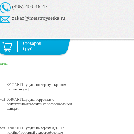
(495) 409-46-47
zakaz@metstroysetka.ru
0 товаров
0 руб.
ицем
8317 ART Шурупы по дереву с крюком
[полукольцом]
лой
9046 ART Шурупы террасные с
полупотайной головкой со звездообразным
шлицем
лой
9050 ART Шурупы по дереву и ДСП с
потайной головкой с крестообразным