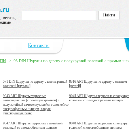
, метизы,
ходные
а
Контакты
>
УПЫ
96 DIN Шурупы по дереву с полукруглой головкой с прямым шл
571 DIN Шурупы по дереву с шестигранной
8316 ART Шурупы по дереву с кольцом
головкой [глухари]
[петлей]
9043 ART Шурупы террасные
9045 ART Шурупы террасные с полукруг
самосверлящие [с режущей кромкой] с
головкой со звездообразным шлицем
полупотайной самозенкующейся головкой со
звездообразным шлицем, вторая
фиксирующая резьб
9047 ART Шурупы террасные с потайной
9048 ART Шурупы террасные с полукруг
головкой со звездообразным шлицем
головкой с крестообразным шлицем