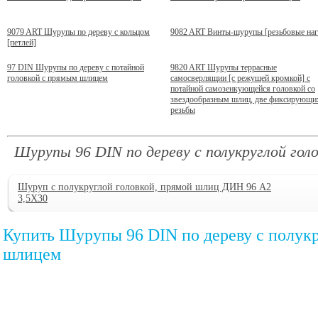
9079 ART Шурупы по дереву с кольцом
9082 ART Винты-шурупы [резьбовые наг
[петлей]
97 DIN Шурупы по дереву с потайной
9820 ART Шурупы террасные
головкой с прямым шлицем
самосверлящии [с режущей кромкой] с
потайной самозенкующейся головкой со
звездообразным шлиц, две фиксирующи
резьбы
Шурупы 96 DIN по дереву с полукруглой гол
Шуруп с полукруглой головкой, прямой шлиц ДИН 96 А2
3,5X30
Купить Шурупы 96 DIN по дереву с полук
шлицем