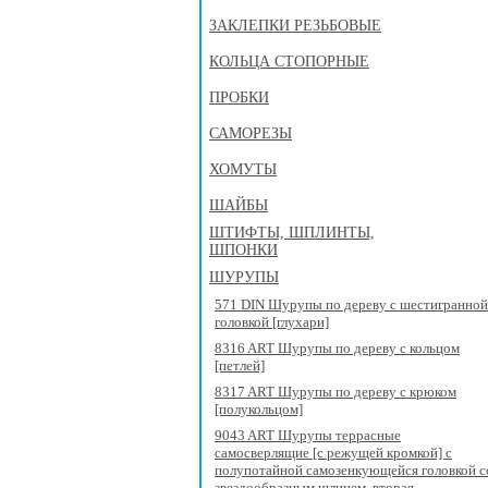
ЗАКЛЕПКИ РЕЗЬБОВЫЕ
КОЛЬЦА СТОПОРНЫЕ
ПРОБКИ
САМОРЕЗЫ
ХОМУТЫ
ШАЙБЫ
ШТИФТЫ, ШПЛИНТЫ,
ШПОНКИ
ШУРУПЫ
571 DIN Шурупы по дереву с шестигранной
головкой [глухари]
8316 ART Шурупы по дереву с кольцом
[петлей]
8317 ART Шурупы по дереву с крюком
[полукольцом]
9043 ART Шурупы террасные
самосверлящие [с режущей кромкой] с
полупотайной самозенкующейся головкой с
звездообразным шлицем, вторая