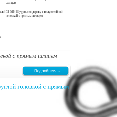
шлицем
ели]
95 DIN Шурупы по дереву с полупотайной
головкой с прямым шлицем
х
овкой с прямым шлицем
руглой головкой с прямым