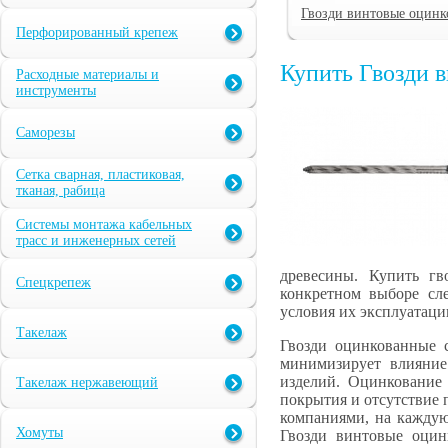
Гвозди винтовые оцинк
Перфорированный крепеж
Купить Гвозди 
Расходные материалы и
инструменты
Саморезы
Сетка сварная, пластиковая,
тканая, рабица
Системы монтажа кабельных
трасс и инженерных сетей
древесины. Купить г
Спецкрепеж
конкретном выборе сле
условия их эксплуатаци
Такелаж
Гвозди оцинкованные с
минимизирует влияние
изделий. Оцинкование 
Такелаж нержавеющий
покрытия и отсутствие
компаниями, на каждую
Хомуты
Гвозди винтовые оцин