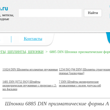
, метизы,
ходные
а
Контакты
>
ТЫ, ШПЛИНТЫ, ШПОНКИ
6885 DIN Шпонки призматические фор
11024 DIN Шплинты игольчатые пружинные
1234 ISO [94 DIN] Шплинты страхующи
прямые [разводные]
1481 DIN [8752 ISO] Штифты
7 DIN Штифты цилиндрические
цилиндрические пружинные с прорезью с 2-
незакаленные с полем допуска m6
мя фасками
Шпонки 6885 DIN призматические формы A