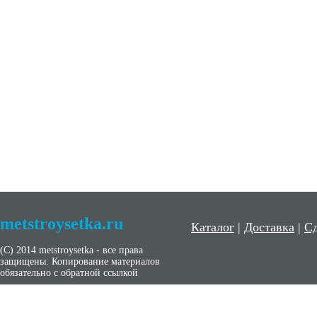
metstroysetka.ru
Каталог
|
Доставка
|
Сд
(С) 2014 metstroysetka - все права
защищены. Копирование материалов
обязательно с обратной ссылкой