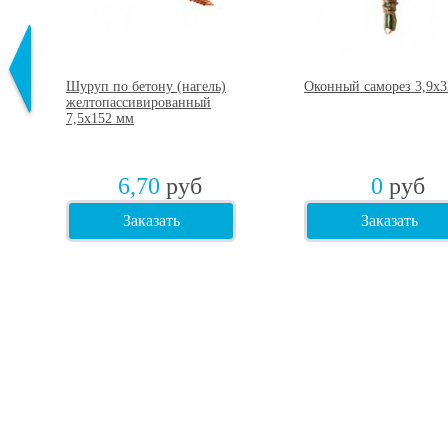
ая
Шуруп по бетону (нагель)
Оконный саморез 3,9х
+
желтопассивированный
7,5х152 мм
6,70
руб
0
руб
Заказать
Заказать