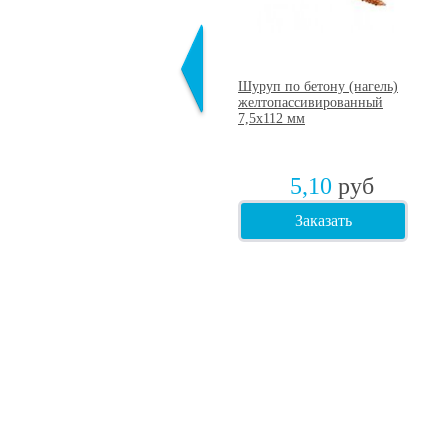
Профессиональная монтажная
Шуруп по бетону (нагель)
пена BARTONS BS PRO 45+
желтопассивированный
750 мл
7,5х112 мм
279,50
руб
5,10
руб
Заказать
Заказать