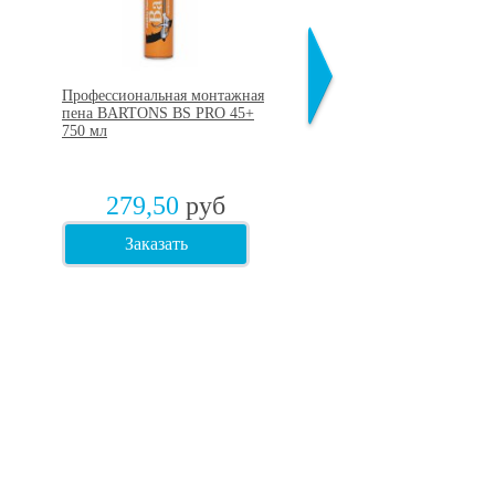
Профессиональная монтажная
Шуруп по бетону (нагель
пена BARTONS BS PRO 45+
желтопассивированный
750 мл
7,5х112 мм
279,50
руб
5,10
руб
Заказать
Заказать