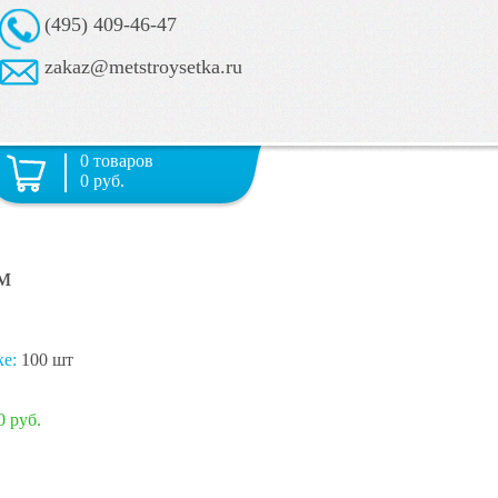
(495) 409-46-47
zakaz@metstroysetka.ru
0 товаров
0 руб.
м
ке:
100 шт
0 руб.