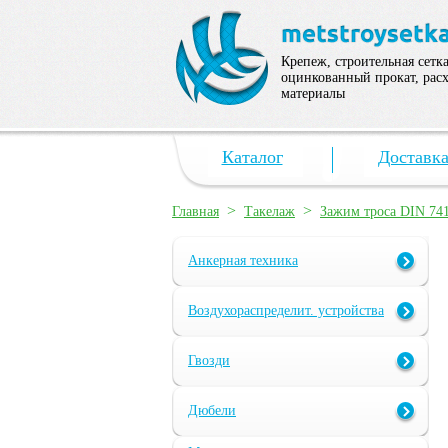
Крепеж, строительная сетка
оцинкованный прокат, рас
материалы
Каталог
Доставк
>
>
Главная
Такелаж
Зажим троса DIN 74
Анкерная техника
Воздухораспределит. устройства
Гвозди
Дюбели