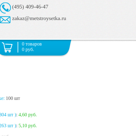
(495) 409-46-47
zakaz@metstroysetka.ru
0 товаров
0 руб.
ке:
100 шт
804 шт )
:
4,60 руб.
263 шт )
:
5,10 руб.