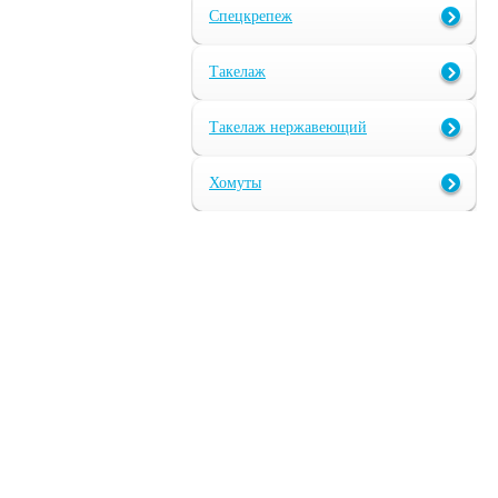
Спецкрепеж
Такелаж
Такелаж нержавеющий
Хомуты