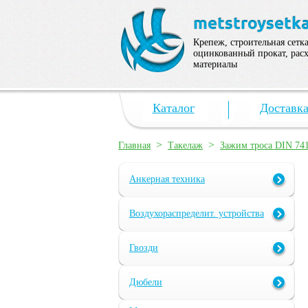
Крепеж, строительная сетка
оцинкованный прокат, рас
материалы
Каталог
Доставк
>
>
Главная
Такелаж
Зажим троса DIN 74
Анкерная техника
Воздухораспределит. устройства
Гвозди
Дюбели