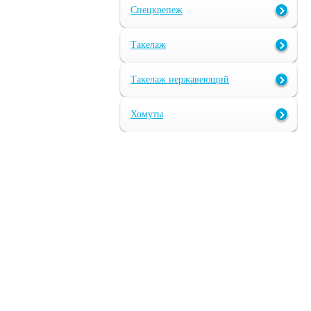
Спецкрепеж
Такелаж
Такелаж нержавеющий
Хомуты