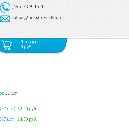
(495) 409-46-47
zakaz@metstroysetka.ru
0 товаров
0 руб.
ке:
25 шт
497 шт )
:
12,70 руб.
887 шт )
:
14,30 руб.