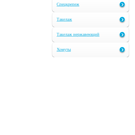
Спецкрепеж
Такелаж
Такелаж нержавеющий
Хомуты