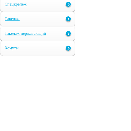
Спецкрепеж
Такелаж
Такелаж нержавеющий
Хомуты