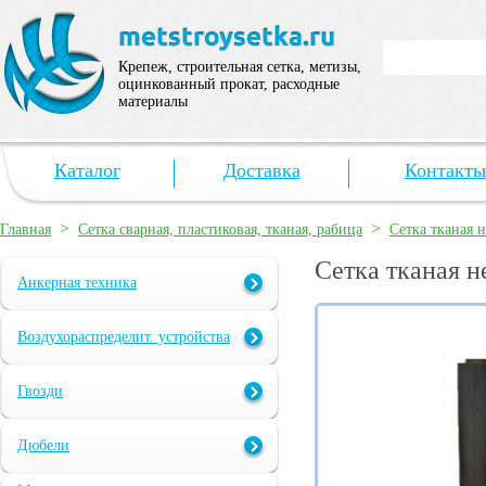
Крепеж, строительная сетка, метизы,
оцинкованный прокат, расходные
материалы
Каталог
Доставка
Контакты
>
>
Главная
Сетка сварная, пластиковая, тканая, рабица
Сетка тканая 
Сетка тканая н
Анкерная техника
Воздухораспределит. устройства
Гвозди
Дюбели