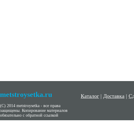
metstroysetka.ru
Каталог
|
Доставка
|
Сд
(С) 2014 metstroysetka - все права
защищены. Копирование материалов
обязательно с обратной ссылкой