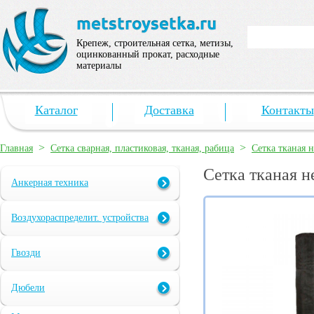
Крепеж, строительная сетка, метизы,
оцинкованный прокат, расходные
материалы
Каталог
Доставка
Контакты
>
>
Главная
Сетка сварная, пластиковая, тканая, рабица
Сетка тканая 
Сетка тканая н
Анкерная техника
Воздухораспределит. устройства
Гвозди
Дюбели