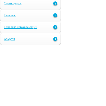
Спецкрепеж
Такелаж
Такелаж нержавеющий
Хомуты