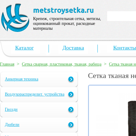
Крепеж, строительная сетка, метизы,
оцинкованный прокат, расходные
материалы
Каталог
Доставка
Контакты
>
>
Главная
Сетка сварная, пластиковая, тканая, рабица
Сетка тканая 
Сетка тканая н
Анкерная техника
Воздухораспределит. устройства
Гвозди
Дюбели