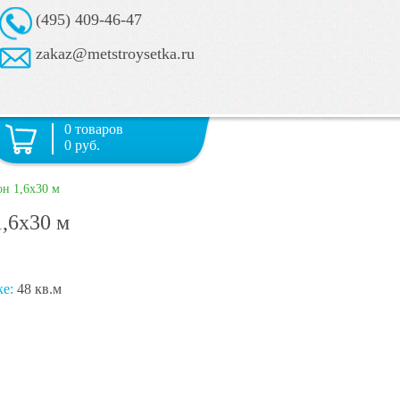
(495) 409-46-47
zakaz@metstroysetka.ru
0 товаров
0 руб.
он 1,6х30 м
1,6х30 м
ке:
48 кв.м