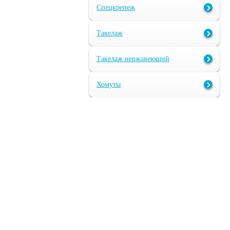
Спецкрепеж
Такелаж
Такелаж нержавеющий
Хомуты