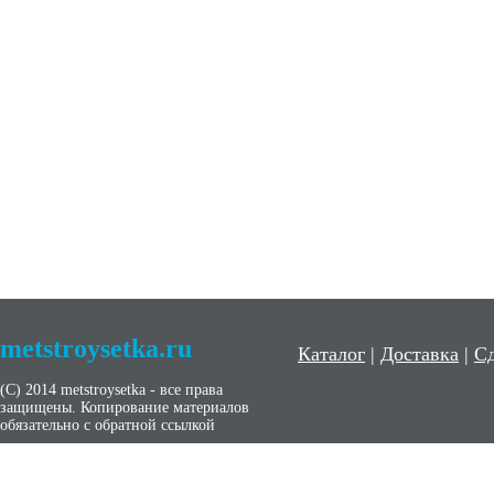
metstroysetka.ru
Каталог
|
Доставка
|
Сд
(С) 2014 metstroysetka - все права
защищены. Копирование материалов
обязательно с обратной ссылкой