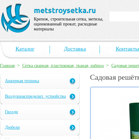
Крепеж, строительная сетка, метизы,
оцинкованный прокат, расходные
материалы
Каталог
Доставка
Контакты
>
>
Главная
Сетка сварная, пластиковая, тканая, рабица
Садовые реше
Садовая решётк
Анкерная техника
Воздухораспределит. устройства
Гвозди
Дюбели