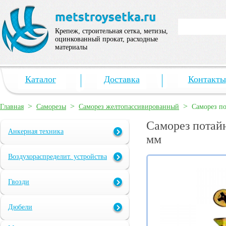
Крепеж, строительная сетка, метизы,
оцинкованный прокат, расходные
материалы
Каталог
Доставка
Контакты
>
>
>
Главная
Саморезы
Саморез желтопассивированный
Саморез по
Саморез потайн
Анкерная техника
мм
Воздухораспределит. устройства
Гвозди
Дюбели