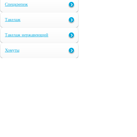
Спецкрепеж
Такелаж
Такелаж нержавеющий
Хомуты