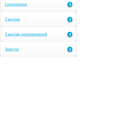
Спецкрепеж
Такелаж
Такелаж нержавеющий
Хомуты