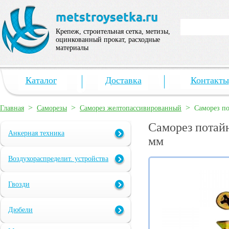
Крепеж, строительная сетка, метизы,
оцинкованный прокат, расходные
материалы
Каталог
Доставка
Контакты
>
>
>
Главная
Саморезы
Саморез желтопассивированный
Саморез по
Саморез потайн
Анкерная техника
мм
Воздухораспределит. устройства
Гвозди
Дюбели