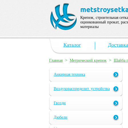
Крепеж, строительная сетка
оцинкованный прокат, рас
материалы
Каталог
Доставк
>
>
Главная
Метрический крепеж
Шайба п
Анкерная техника
Воздухораспределит. устройства
Гвозди
Дюбели