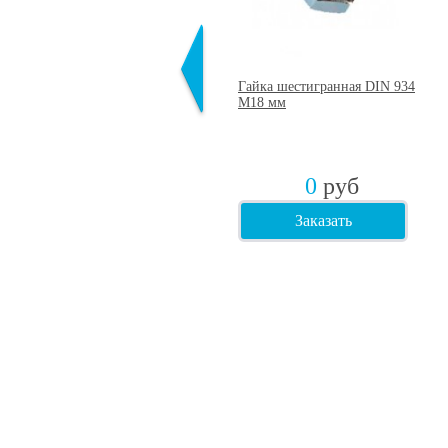
Шайба гроверная DIN 127
Гайка шестигранная DIN 934
М18 мм
М18 мм
0
руб
0
руб
Заказать
Заказать