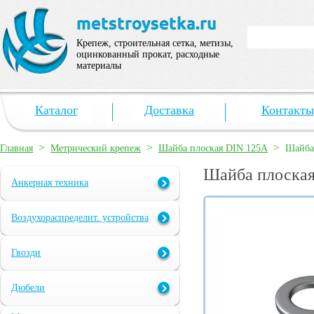
Крепеж, строительная сетка, метизы,
оцинкованный прокат, расходные
материалы
Каталог
Доставка
Контакты
>
>
>
Главная
Метрический крепеж
Шайба плоская DIN 125A
Шайба
Шайба плоска
Анкерная техника
Воздухораспределит. устройства
Гвозди
Дюбели