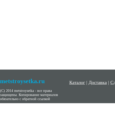
metstroysetka.ru
Каталог
|
Доставка
|
Сд
(С) 2014 metstroysetka - все права
защищены. Копирование материалов
обязательно с обратной ссылкой