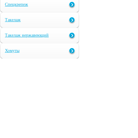
Спецкрепеж
Такелаж
Такелаж нержавеющий
Хомуты