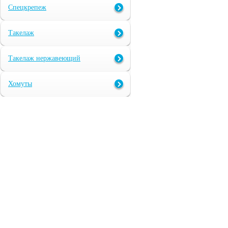
Спецкрепеж
Такелаж
Такелаж нержавеющий
Хомуты