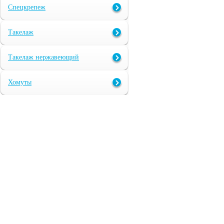
Спецкрепеж
Такелаж
Такелаж нержавеющий
Хомуты