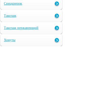
Спецкрепеж
Такелаж
Такелаж нержавеющий
Хомуты