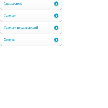
Спецкрепеж
Такелаж
Такелаж нержавеющий
Хомуты