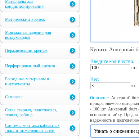
Материалы для
кондиционирования
Метрический крепеж
Монтажные изделия для
воздуховодов
Купить Анкерный бо
Нержавеющий крепеж
Введите количество:
Перфорированный крепеж
шт
Расходные материалы и
Вес:
инструменты
кг.
Саморезы
Описание:
Анкерный болт 
прикрепляемого материала
- 100 шт. Анкерный болт 
Сетка сварная, пластиковая,
основании гайку. Предназ
тканая, рабица
надежность и долговечност
Системы монтажа кабельных
трасс и инженерных сетей
Узнать о снижении 