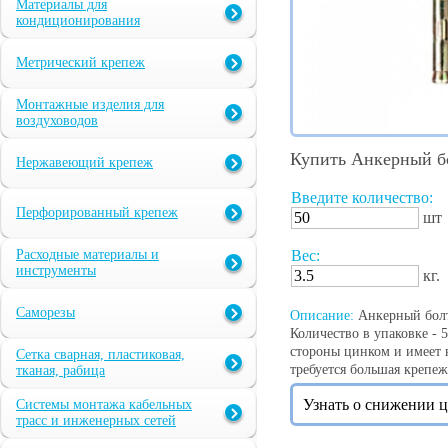
Материалы для
кондиционирования
Метрический крепеж
Монтажные изделия для
воздуховодов
Купить Анкерный бо
Нержавеющий крепеж
Введите количество:
Перфорированный крепеж
шт
Расходные материалы и
Вес:
инструменты
кг.
Саморезы
Описание:
Анкерный болт 
Количество в упаковке - 
стороны цинком и имеет в
Сетка сварная, пластиковая,
требуется большая крепеж
тканая, рабица
Узнать о снижении 
Системы монтажа кабельных
трасс и инженерных сетей