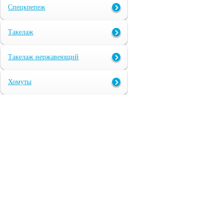
Спецкрепеж
Такелаж
Такелаж нержавеющий
Хомуты