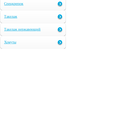
Спецкрепеж
Такелаж
Такелаж нержавеющий
Хомуты