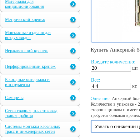
Материалы для
кондиционирования
Метрический крепеж
Монтажные изделия для
воздуховодов
Купить Анкерный бо
Нержавеющий крепеж
Введите количество:
Перфорированный крепеж
шт
Расходные материалы и
Вес:
инструменты
кг.
Саморезы
Описание:
Анкерный болт 
Количество в упаковке - 
стороны цинком и имеет в
Сетка сварная, пластиковая,
требуется большая крепеж
тканая, рабица
Узнать о снижении 
Системы монтажа кабельных
трасс и инженерных сетей