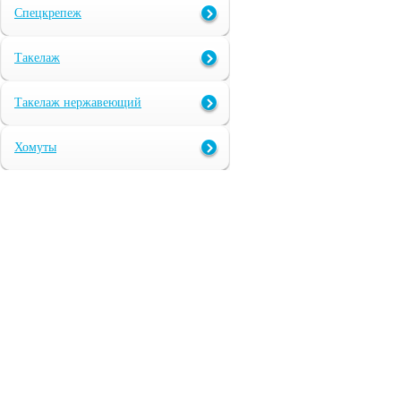
Спецкрепеж
Такелаж
Такелаж нержавеющий
Хомуты