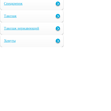
Спецкрепеж
Такелаж
Такелаж нержавеющий
Хомуты