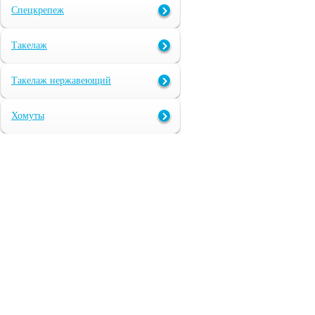
Спецкрепеж
Такелаж
Такелаж нержавеющий
Хомуты