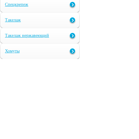
Спецкрепеж
Такелаж
Такелаж нержавеющий
Хомуты