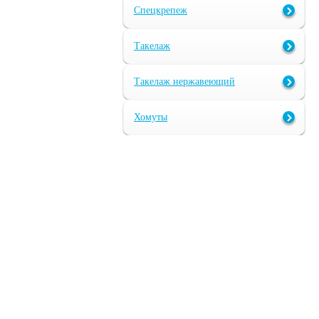
Спецкрепеж
Такелаж
Такелаж нержавеющий
Хомуты