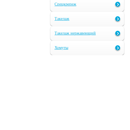
Спецкрепеж
Такелаж
Такелаж нержавеющий
Хомуты