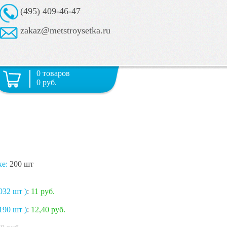
(495) 409-46-47
zakaz@metstroysetka.ru
0 товаров
0 руб.
ке:
200 шт
032 шт )
:
11 руб.
190 шт )
:
12,40 руб.