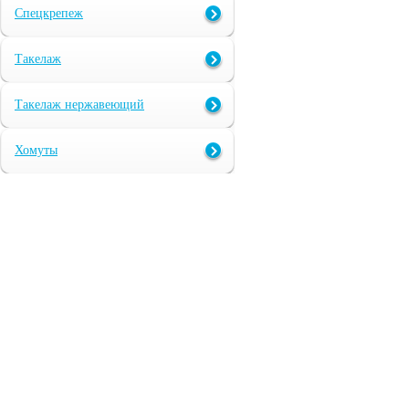
Спецкрепеж
Такелаж
Такелаж нержавеющий
Хомуты